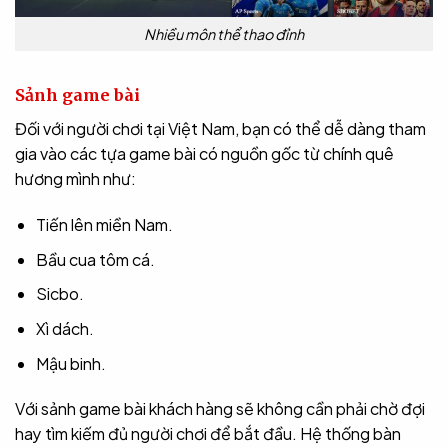
Nhiều môn thể thao đỉnh
Sảnh game bài
Đối với người chơi tại Việt Nam, bạn có thể dễ dàng tham
gia vào các tựa game bài có nguồn gốc từ chính quê
hương mình như:
Tiến lên miền Nam.
Bầu cua tôm cá.
Sicbo.
Xì dách.
Mậu binh.
Với sảnh game bài
khách hàng sẽ không cần phải chờ đợi
hay tìm kiếm đủ người chơi để bắt đầu. Hệ thống bàn