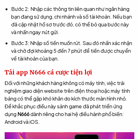
Bước 2: Nhập các thông tin liên quan như ngân hàng
bạn đang sử dụng, chi nhánh và số tài khoản. Nếu bạn
đã cập nhật hồ sơ trước đó, có thể bỏ qua bước này
và nhấn ngay nút gửi.
Bước 3: Nhập số tiền muốn rút. Sau đó nhấn xác nhận
và chờ đợi khoảng 5 đến 7 phút để tiền được chuyển
về tài khoản của bạn.
Tải app N666 cá cược tiện lợi
Đối với những khách hàng không có máy tính, việc trải
nghiệm giao diện website trên điện thoại hoặc máy tính
bảng có thể gặp khó khăn do kích thước màn hình nhỏ.
Để khắc phục điều này sảnh game đã phát triển ứng
dụng
N666
dành riêng cho hai hệ điều hành phổ biến:
Android và iOS.