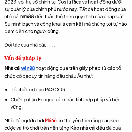
2023, với trụ sở chính tại Costa Rica và hoạt động dưới
sự quản lý của chính phủ nước này. Tất cả hoạt động của
nhà cái
mm88
đều tuân thủ theo quy định của pháp luật.
Sự minh bạch và công khai là cam kết mà chúng tôi tự hào
đem đến cho người dùng.
Đối tác của nhà cái:
, , , ,
Vấn đề pháp lý
Nhà cái
hoạt động dựa trên giấy phép từ các tổ
win98
chức cờ bạc uy tín hàng đầu châu Âu như:
Tổ chức cờ bạc PAGCOR.
Chứng nhận Ecogra, xác nhận tính hợp pháp và bền
vững.
Nhờ đó người chơi
M666
có thể yên tâm rằng các kèo
cược và trò chơi trên nền tảng
Kèo nhà cái
đều đã qua