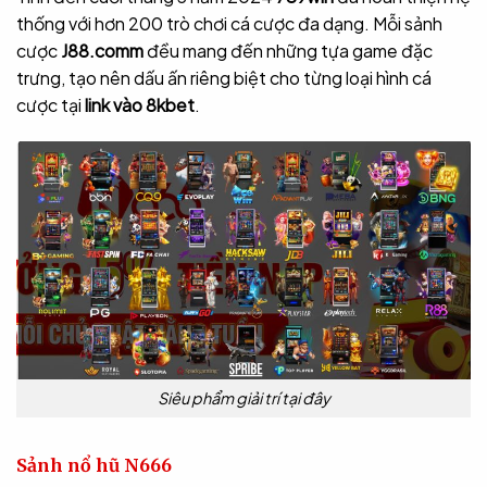
thống với hơn 200 trò chơi cá cược đa dạng. Mỗi sảnh
cược
J88.comm
đều mang đến những tựa game đặc
trưng, tạo nên dấu ấn riêng biệt cho từng loại hình cá
cược tại
link vào 8kbet
.
Siêu phẩm giải trí tại đây
Sảnh nổ hũ N666