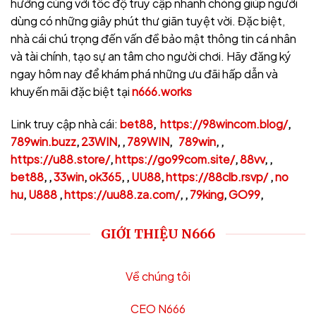
hướng cùng với tốc độ truy cập nhanh chóng giúp người
dùng có những giây phút thư giãn tuyệt vời. Đặc biệt,
nhà cái chú trọng đến vấn đề bảo mật thông tin cá nhân
và tài chính, tạo sự an tâm cho người chơi. Hãy đăng ký
ngay hôm nay để khám phá những ưu đãi hấp dẫn và
khuyến mãi đặc biệt tại
n666.works
Link truy cập nhà cái:
bet88
,
https://98wincom.blog/
,
789win.buzz
,
23WIN
, ,
789WIN
,
789win
, ,
https://u88.store/
,
https://go99com.site/
,
88vv
, ,
bet88
, ,
33win
,
ok365
, ,
UU88
,
https://88clb.rsvp/
,
no
hu
,
U888
,
https://uu88.za.com/
, ,
79king
,
GO99
,
GIỚI THIỆU N666
Về chúng tôi
CEO N666