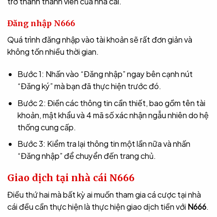
trở thành thành viên của nhà cái.
Đăng nhập N666
Quá trình đăng nhập vào tài khoản sẽ rất đơn giản và
không tốn nhiều thời gian.
Bước 1: Nhấn vào “Đăng nhập” ngay bên cạnh nút
“Đăng ký” mà bạn đã thực hiện trước đó.
Bước 2: Điền các thông tin cần thiết, bao gồm tên tài
khoản, mật khẩu và 4 mã số xác nhận ngẫu nhiên do hệ
thống cung cấp.
Bước 3: Kiểm tra lại thông tin một lần nữa và nhấn
“Đăng nhập” để chuyển đến trang chủ.
Giao dịch tại nhà cái N666
Điều thứ hai mà bất kỳ ai muốn tham gia cá cược tại nhà
cái đều cần thực hiện là thực hiện giao dịch tiền với
N666
.