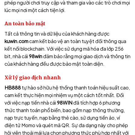
phép người chơi truy cập và tham gia vào các trò chơi mọi
lúc mọi nơi một cách tiện lợi.
An toàn bảo mật
Tất cả thông tin và dữ liệu của khách hàng được
kuwin.com
cam kết bảo vệ an toàn tuyệt đối thông qua
kết nối blockchain. Với việc sử dụng mã hóa đa lớp 256
bit, nhà cái
98win
đảm bảo rằng mọi giao dịch và thông tin
của khách hàng đều được bảo mật toàn diện.
Xử lý giao dịch nhanh
HB888
tự hào sở hữu hệ thống thanh toán hiệu suất cao,
cam kết thực hiện mọi nhiệm vụ một cách tốt nhất. Đối
với việc nạp tiền nhà cái
98WIN
đã tích hợp 6 phương
thức thanh toán phổ biến, bao gồm nạp thông thường,
nạp trực tuyến, nạp bằng thẻ cào, sử dụng tiền ảo, ví
điện tử Momo và quét mã QR. Sự đa dạng này cho phép
hội viên thoải mái lựa chọn phương thức phù hợp nhất với