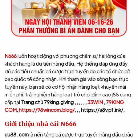
N666
luôn hoạt động với phương châm sự hài lòng của
khách hàng là ưu tiên hàng đầu. Hệ thống đáp ứng đầy
đủ các tiêu chuẩn cá cược trực tuyến do các tổ chức cờ
bạc quốc tế công nhận. Khi tham gia vào sòng bạc trực
tuyến này, bạn sẽ có cơ hội nhận hàng loạt khuyến mãi
miễn phí, trải nghiệm hàng loạt trò chơi đỉnh cao j88 cung
cấp tại
Trang chủ
79king.giving ,
, , , , ,
33WIN
,
79KING
COM
,
https://98wincom.blog/
, , , https://s8vip1.ink/,
Giới thiệu nhà cái N666
uu88. com
là nền tảng cá cược trực tuyến hàng đầu châu