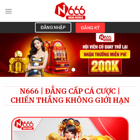
Skip
to
content
ĐĂNG NHẬP
ĐĂNG KÝ
N666 | ĐẲNG CẤP CÁ CƯỢC |
CHIẾN THẮNG KHÔNG GIỚI HẠN