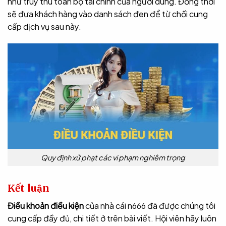
như truy thu toàn bộ tài chính của người dùng. Đồng thời
sẽ đưa khách hàng vào danh sách đen để từ chối cung
cấp dịch vụ sau này.
Quy định xử phạt các vi phạm nghiêm trọng
Kết luận
Điều khoản điều kiện
của nhà cái
n666
đã được chúng tôi
cung cấp đầy đủ, chi tiết ở trên bài viết. Hội viên hãy luôn