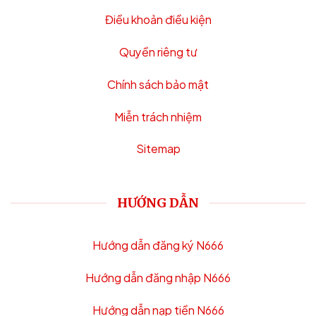
Điều khoản điều kiện
Quyền riêng tư
Chính sách bảo mật
Miễn trách nhiệm
Sitemap
HƯỚNG DẪN
Hướng dẫn đăng ký N666
Hướng dẫn đăng nhập N666
Hướng dẫn nạp tiền N666