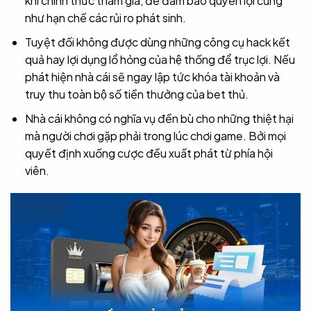
khi chính thức tham gia, để đảm bảo quyền lợi cũng
như hạn chế các rủi ro phát sinh.
Tuyệt đối không được dùng những công cụ hack kết
quả hay lợi dụng lổ hỏng của hệ thống để trục lợi. Nếu
phát hiện nhà cái sẽ ngay lập tức khóa tài khoản và
truy thu toàn bộ số tiền thưởng của bet thủ.
Nhà cái không có nghĩa vụ đền bù cho những thiệt hại
mà người chơi gặp phải trong lúc chơi game. Bởi mọi
quyết định xuống cược đều xuất phát từ phía hội
viên.