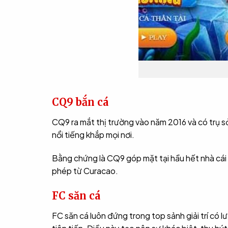
CQ9 bắn cá
CQ9 ra mắt thị trường vào năm 2016 và có trụ sở
nổi tiếng khắp mọi nơi.
Bằng chứng là CQ9 góp mặt tại hầu hết nhà cái h
phép từ Curacao.
FC săn cá
FC săn cá luôn đứng trong top sảnh giải trí có l