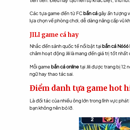
tiên tiến. Điều này tạo nên sự khác biệt, thu hú
Các tựa game đến từ FC
bắn cá
gây ấn tượng vớ
lựa chọn về phòng chơi, dễ dàng nâng cấp vũ kh
JILI game cá hay
Nhắc đến sảnh quốc tế nổi bật tại
bắn cá
N666
châm hoạt động Jili là mang đến giá trị tốt nh
Mỗi game
bắn cá online
tại Jili được trang bị 1
ngữ hay thao tác sai.
Điểm danh tựa game hot hit
Là đối tác của nhiều ông lớn trong lĩnh vực ph
bạn không nên bỏ lỡ.