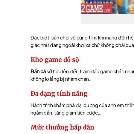
Đặc biệt, sân chơi vô cùng tỉ mỉ khi mang đến hệ
giác như đang ngoài khơi xa chứ không phải qua
Kho game đồ sộ
Bắn cá
sở hữu lên đến trăm đầu game khác nhau, m
không lo lắng bị nhàm chán.
Đa dạng tính năng
Hành trình khám phá đại dương của anh em thêm 
ngắm bắn, tăng giảm tiền cược…
Mức thưởng hấp dẫn