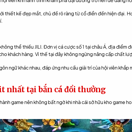
t hội viên khi hành trình khám phá đại dương trở nên dễ dàng hơ
i thiết kế đẹp mắt, chủ đề rõ ràng từ cổ điển đến hiện đại. 
í.
không thể thiếu JILI. Đơn vị cá cược số 1 tại châu Á, địa điể
ất cho khách hàng. Vì thế tại đây không ngừng nâng cấp chất
2 ngôn ngữ khác nhau, đáp ứng nhu cầu giải trí của hội viên khắp
 nhất tại bắn cá đổi thưởng
át hành game nên không bất ngờ khi nhà cái sở hữu kho game ho