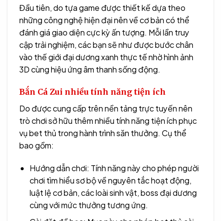
Đầu tiên, do tựa game được thiết kế dựa theo
những công nghệ hiện đại nên về cơ bản có thể
đánh giá giao diện cực kỳ ấn tượng. Mỗi lần truy
cập trải nghiệm, các bạn sẽ như được bước chân
vào thế giới đại dương xanh thực tế nhờ hình ảnh
3D cùng hiệu ứng âm thanh sống động.
Bắn Cá Zui nhiều tính năng tiện ích
Do được cung cấp trên nền tảng trực tuyến nên
trò chơi sở hữu thêm nhiều tính năng tiện ích phục
vụ bet thủ trong hành trình săn thưởng. Cụ thể
bao gồm:
Hướng dẫn chơi: Tính năng này cho phép người
chơi tìm hiểu sơ bộ về nguyên tắc hoạt động,
luật lệ cơ bản, các loài sinh vật, boss đại dương
cùng với mức thưởng tương ứng.