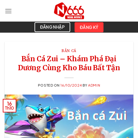
Skip
to
content
ĐĂNG NHẬP
ĐĂNG KÝ
BẮN CÁ
Bắn Cá Zui – Khám Phá Đại
Dương Cùng Kho Báu Bất Tận
POSTED ON
16/10/2024
BY
ADMIN
16
Th10