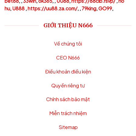
bet88
, ,
33win
,
ok365
, ,
UU88
,
https://88clb.rsvp/
,
no
hu
,
U888
,
https://uu88.za.com/
, ,
79king
,
GO99
,
GIỚI THIỆU N666
Về chúng tôi
CEO N666
Điều khoản điều kiện
Quyền riêng tư
Chính sách bảo mật
Miễn trách nhiệm
Sitemap