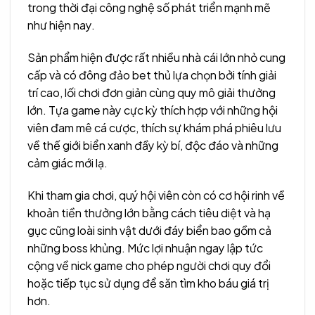
trong thời đại công nghệ số phát triển mạnh mẽ
như hiện nay.
Sản phẩm hiện được rất nhiều nhà cái lớn nhỏ cung
cấp và có đông đảo bet thủ lựa chọn bởi tính giải
trí cao, lối chơi đơn giản cùng quy mô giải thưởng
lớn. Tựa game này cực kỳ thích hợp với những hội
viên đam mê cá cược, thích sự khám phá phiêu lưu
về thế giới biển xanh đầy kỳ bí, độc đáo và những
cảm giác mới lạ.
Khi tham gia chơi, quý hội viên còn có cơ hội rinh về
khoản tiền thưởng lớn bằng cách tiêu diệt và hạ
gục cũng loài sinh vật dưới đáy biển bao gồm cả
những boss khủng. Mức lợi nhuận ngay lập tức
cộng về nick game cho phép người chơi quy đổi
hoặc tiếp tục sử dụng để săn tìm kho báu giá trị
hơn.