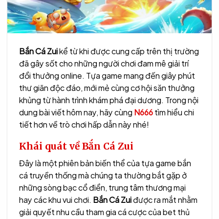
Bắn Cá Zui
kể từ khi được cung cấp trên thị trường
đã gây sốt cho những người chơi đam mê giải trí
đổi thưởng online. Tựa game mang đến giây phút
thư giãn độc đáo, mới mẻ cùng cơ hội săn thưởng
khủng từ hành trình khám phá đại dương. Trong nội
dung bài viết hôm nay, hãy cùng
N666
tìm hiểu chi
tiết hơn về trò chơi hấp dẫn này nhé!
Khái quát về Bắn Cá Zui
Đây là một phiên bản biến thể của tựa game bắn
cá truyền thống mà chúng ta thường bắt gặp ở
những sòng bạc cổ điển, trung tâm thương mại
hay các khu vui chơi.
Bắn Cá Zui
được ra mắt nhằm
giải quyết nhu cầu tham gia cá cược của bet thủ