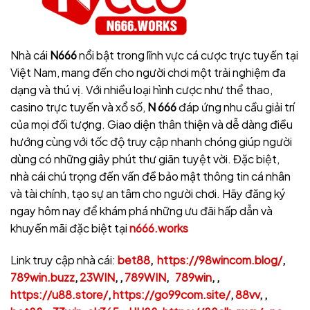
N666
Nhà cái
N666
nổi bật trong lĩnh vực cá cược trực tuyến tại
Việt Nam, mang đến cho người chơi một trải nghiệm đa
dạng và thú vị. Với nhiều loại hình cược như thể thao,
casino trực tuyến và xổ số,
N 666
đáp ứng nhu cầu giải trí
của mọi đối tượng. Giao diện thân thiện và dễ dàng điều
hướng cùng với tốc độ truy cập nhanh chóng giúp người
dùng có những giây phút thư giãn tuyệt vời. Đặc biệt,
nhà cái chú trọng đến vấn đề bảo mật thông tin cá nhân
và tài chính, tạo sự an tâm cho người chơi. Hãy đăng ký
ngay hôm nay để khám phá những ưu đãi hấp dẫn và
khuyến mãi đặc biệt tại
n666.works
Link truy cập nhà cái:
bet88
,
https://98wincom.blog/
,
789win.buzz
,
23WIN
, ,
789WIN
,
789win
, ,
https://u88.store/
,
https://go99com.site/
,
88vv
, ,