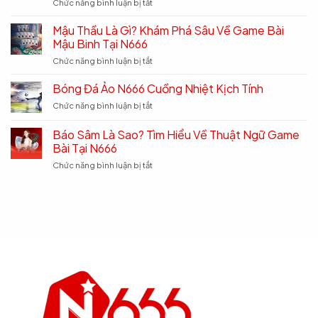
ở
Chức năng bình luận bị tắt
–
Nổ
Cẩm
Hũ
Mậu Thầu Là Gì? Khám Phá Sâu Về Game Bài
Nang
FC
Toàn
Mậu Binh Tại N666
Báo
Diện
ở
Chức năng bình luận bị tắt
Vàng
Từ
Mậu
N666
A
Thầu
Bóng Đá Ảo N666 Cuồng Nhiệt Kịch Tính
–
Đến
Là
Phiêu
Z
ở
Chức năng bình luận bị tắt
Gì?
Lưu
Bóng
Khám
Rừng
Đá
Báo Sâm Là Sao? Tìm Hiểu Về Thuật Ngữ Game
Phá
Thú
Ảo
Sâu
Bài Tại N666
Săn
N666
Về
Jackpot
ở
Chức năng bình luận bị tắt
Cuồng
Game
Khủng
Báo
Nhiệt
Bài
Sâm
Kịch
Mậu
Là
Tính
Binh
Sao?
Tại
Tìm
N666
Hiểu
Về
Thuật
Ngữ
Game
Bài
Tại