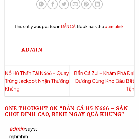
This entry was posted in
BẮN CÁ
. Bookmark the
permalink
.
ADMIN
Nổ Hũ Thần Tài N666 – Quay
Bắn Cá Zui – Khám Phá Đại
Trúng Jackpot Nhận Thưởng
Dương Cùng Kho Báu Bất
Khủng
Tận
ONE THOUGHT ON “
BẮN CÁ H5 N666 – SÂN
CHƠI ĐỈNH CAO, RINH NGAY QUÀ KHỦNG
”
admin
says:
mjhmhm