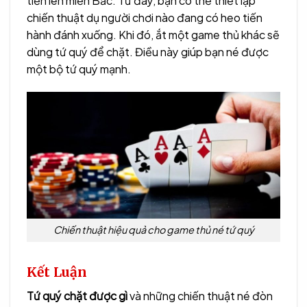
tiến lên miền Bắc. Từ đây, bạn có thể thiết lập
chiến thuật dụ người chơi nào đang có heo tiến
hành đánh xuống. Khi đó, ắt một game thủ khác sẽ
dùng tứ quý để chặt. Điều này giúp bạn né được
một bộ tứ quý mạnh.
Chiến thuật hiệu quả cho game thủ né tứ quý
Kết Luận
Tứ quý chặt được gì
và những chiến thuật né đòn