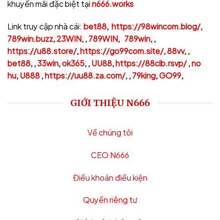
khuyến mãi đặc biệt tại
n666.works
Link truy cập nhà cái:
bet88
,
https://98wincom.blog/
,
789win.buzz
,
23WIN
, ,
789WIN
,
789win
, ,
https://u88.store/
,
https://go99com.site/
,
88vv
, ,
bet88
, ,
33win
,
ok365
, ,
UU88
,
https://88clb.rsvp/
,
no
hu
,
U888
,
https://uu88.za.com/
, ,
79king
,
GO99
,
GIỚI THIỆU N666
Về chúng tôi
CEO N666
Điều khoản điều kiện
Quyền riêng tư