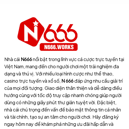
N666
Hiểu
Về
Thuật
Ngữ
Game
Bài
Tại
N666
Nhà cái
N666
nổi bật trong lĩnh vực cá cược trực tuyến tại
Việt Nam, mang đến cho người chơi một trải nghiệm đa
dạng và thú vị. Với nhiều loại hình cược như thể thao,
casino trực tuyến và xổ số,
N 666
đáp ứng nhu cầu giải trí
của mọi đối tượng. Giao diện thân thiện và dễ dàng điều
hướng cùng với tốc độ truy cập nhanh chóng giúp người
dùng có những giây phút thư giãn tuyệt vời. Đặc biệt,
nhà cái chú trọng đến vấn đề bảo mật thông tin cá nhân
và tài chính, tạo sự an tâm cho người chơi. Hãy đăng ký
ngay hôm nay để khám phá những ưu đãi hấp dẫn và