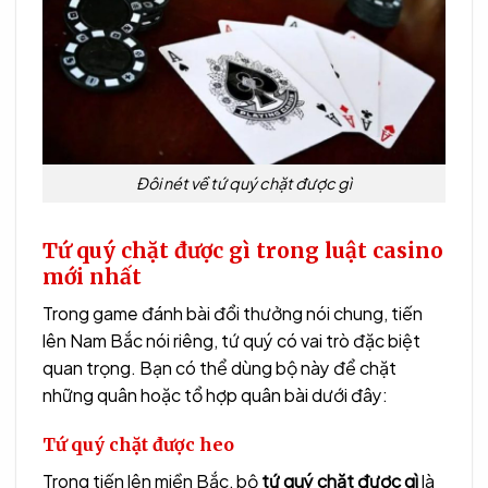
Đôi nét về tứ quý chặt được gì
Tứ quý chặt được gì trong luật casino
mới nhất
Trong game đánh bài đổi thưởng nói chung, tiến
lên Nam Bắc nói riêng, tứ quý có vai trò đặc biệt
quan trọng. Bạn có thể dùng bộ này để chặt
những quân hoặc tổ hợp quân bài dưới đây:
Tứ quý chặt được heo
Trong tiến lên miền Bắc, bộ
tứ quý chặt được gì
là