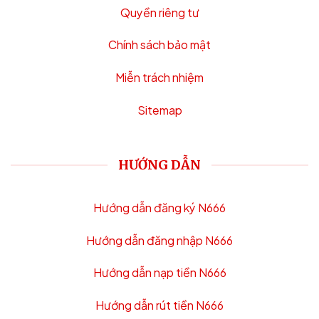
Quyền riêng tư
Chính sách bảo mật
Miễn trách nhiệm
Sitemap
HƯỚNG DẪN
Hướng dẫn đăng ký N666
Hướng dẫn đăng nhập N666
Hướng dẫn nạp tiền N666
Hướng dẫn rút tiền N666