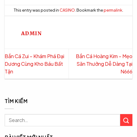
This entry was posted in
CASINO
. Bookmark the
permalink
.
ADMIN
Bắn Cá Zui – Khám Phá Đại
Bắn Cá Hoàng Kim – Mẹo
Dương Cùng Kho Báu Bất
Săn Thưởng Dễ Dàng Tại
Tận
N666
TÌM KIẾM