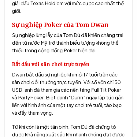
giải đấu Texas Hold’em với mức cược cao nhất thế
giới.
Sự nghiệp Poker của Tom Dwan
Sự nghiệp lừng lẫy của Tom Đú đã khiến chàng trai
đến từ nước Mỹ trở thành biểu tượng không thể
thiếu trong cộng đồng Poker hiện đại.
Bắt đầu với sân chơi trực tuyến
Dwan bắt đầu sự nghiệp khi mới 17 tuổi trên các
sàn chơi đổi thưởng trực tuyến. Với số vốn chỉ 50
USD, anh đã tham gia các nền tảng Full Tilt Poker
và PartyPoker. Biệt danh “Durrrr” ngay lập tức gắn
liền với hình ảnh của một tay chơi trẻ tuổi, táo bạo
và đầy tham vọng.
Từ khi còn là một tân binh, Tom Đú đã chứng tỏ
được khả năng xuất sắc khi nhanh chóng đạt được