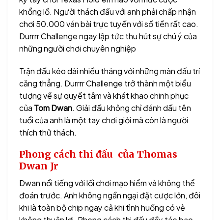
khổng lồ. Người thách đấu với anh phải chấp nhận
chơi 50.000 ván bài trực tuyến với số tiền rất cao.
Durrrr Challenge ngay lập tức thu hút sự chú ý của
những người chơi chuyên nghiệp
Trận đấu kéo dài nhiều tháng với những màn đấu trí
căng thẳng. Durrrr Challenge trở thành một biểu
tượng về sự quyết tâm và khát khao chinh phục
của
Tom Dwan
. Giải đấu không chỉ đánh dấu tên
tuổi của anh là một tay chơi giỏi mà còn là người
thích thử thách.
Phong cách thi đấu của Thomas
Dwan Jr
Dwan nổi tiếng với lối chơi mạo hiểm và không thể
đoán trước. Anh không ngần ngại đặt cược lớn, đôi
khi là toàn bộ chip ngay cả khi tình huống có vẻ
không thuận lợi. Phong cách thi đấu đầy táo bạo